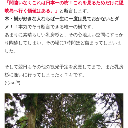
「間違いなくこれは日本一の樹！これを見るためだけに隠
岐島へ行く価値はある。」
と断言します。
木・樹が好きな人ならば一生に一度は見ておかないとダ
メ！！
本気でそう断言できる唯一の樹です。
あまりに素晴らしい乳房杉と、その心地よい空間にすっか
り陶酔してしまい、その場に1時間ほど留まってしまいま
した。
そして翌日もその他の観光予定を変更してまで、また乳房
杉に逢いに行ってしまったオユキです。
(つω-`*)