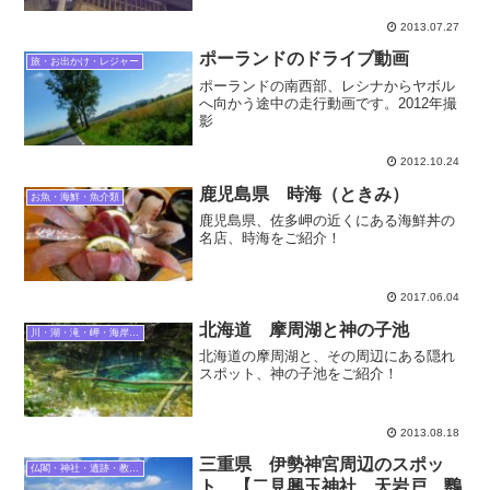
2013.07.27
ポーランドのドライブ動画
旅・お出かけ・レジャー
ポーランドの南西部、レシナからヤボル
へ向かう途中の走行動画です。2012年撮
影
2012.10.24
鹿児島県 時海（ときみ）
お魚・海鮮・魚介類
鹿児島県、佐多岬の近くにある海鮮丼の
名店、時海をご紹介！
2017.06.04
北海道 摩周湖と神の子池
川・湖・滝・岬・海岸・崖・浜・ダム・洞窟
北海道の摩周湖と、その周辺にある隠れ
スポット、神の子池をご紹介！
2013.08.18
三重県 伊勢神宮周辺のスポッ
仏閣・神社・遺跡・教会・建築物
ト 【二見興玉神社 天岩戸 鸚