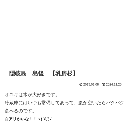
隠岐島 島後 【乳房杉】
2013.01.08
2024.11.25
オユキは木が大好きです。
冷蔵庫にはいつも常備してあって、腹が空いたらバクバク
食べるのです。
白アリかいな！！ヽ(`Д´)ﾉ