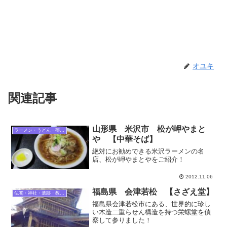
オユキ
関連記事
山形県 米沢市 松が岬やまと
ラーメン・うどん・蕎麦・麺類
や 【中華そば】
絶対にお勧めできる米沢ラーメンの名
店、松が岬やまとやをご紹介！
2012.11.06
福島県 会津若松 【さざえ堂】
仏閣・神社・遺跡・教会・建築物
福島県会津若松市にある、世界的に珍し
い木造二重らせん構造を持つ栄螺堂を偵
察して参りました！