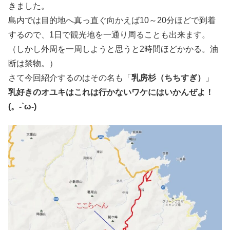
きました。
島内では目的地へ真っ直ぐ向かえば10～20分ほどで到着
するので、1日で観光地を一通り周ることも出来ます。
（しかし外周を一周しようと思うと2時間ほどかかる。油
断は禁物。）
さて今回紹介するのはその名も「
乳房杉（ちちすぎ）
」
乳好きのオユキはこれは行かないワケにはいかんぜよ！
(。-`ω-)