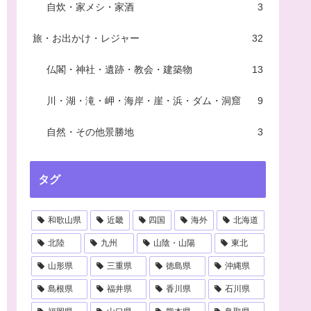
自炊・家メシ・家酒
3
旅・お出かけ・レジャー
32
仏閣・神社・遺跡・教会・建築物
13
川・湖・滝・岬・海岸・崖・浜・ダム・洞窟
9
自然・その他景勝地
3
タグ
和歌山県
近畿
四国
海外
北海道
北陸
九州
山陰・山陽
東北
山形県
三重県
徳島県
沖縄県
島根県
福井県
香川県
石川県