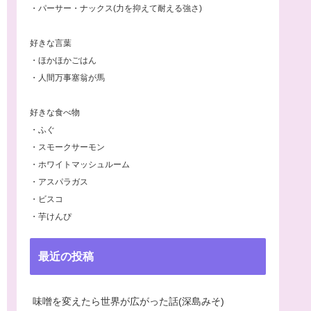
・パーサー・ナックス(力を抑えて耐える強さ)
好きな言葉
・ほかほかごはん
・人間万事塞翁が馬
好きな食べ物
・ふぐ
・スモークサーモン
・ホワイトマッシュルーム
・アスパラガス
・ビスコ
・芋けんぴ
最近の投稿
味噌を変えたら世界が広がった話(深島みそ)