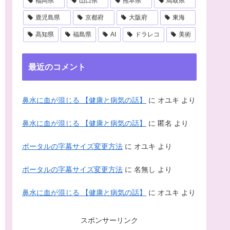
福岡県
山口県
熊本県
鳥取県
鹿児島県
京都府
大阪府
東海
高知県
福島県
AI
ドラレコ
美術
最近のコメント
鼻水に血が混じる 【健康と病気の話】
に
オユキ
より
鼻水に血が混じる 【健康と病気の話】
に
匿名
より
ポータルの字幕サイズ変更方法
に
オユキ
より
ポータルの字幕サイズ変更方法
に
名無し
より
鼻水に血が混じる 【健康と病気の話】
に
オユキ
より
スポンサーリンク