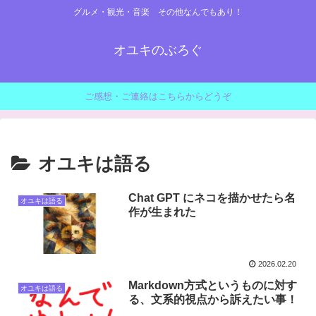
グルメ・観光・音楽 その他なんでもあり！
オユキのぶろぐ
ご感想・ご連絡はこちらからどうぞ
オユキは語る
Chat GPT にネコを描かせたら名
オユキは語る
作が生まれた
2026.02.20
Markdown方式というものに対す
オユキは語る
る、文系的視点から訴えたい事！