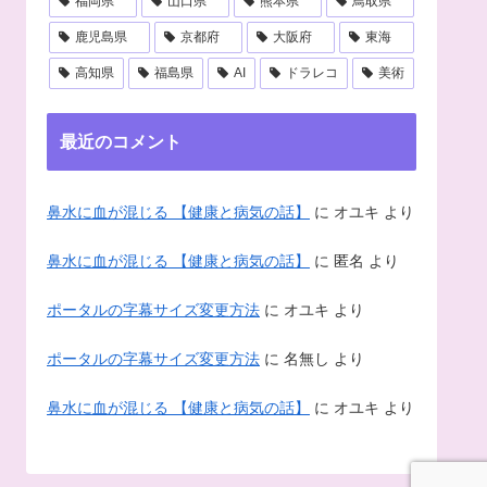
福岡県
山口県
熊本県
鳥取県
鹿児島県
京都府
大阪府
東海
高知県
福島県
AI
ドラレコ
美術
最近のコメント
鼻水に血が混じる 【健康と病気の話】
に
オユキ
より
鼻水に血が混じる 【健康と病気の話】
に
匿名
より
ポータルの字幕サイズ変更方法
に
オユキ
より
ポータルの字幕サイズ変更方法
に
名無し
より
鼻水に血が混じる 【健康と病気の話】
に
オユキ
より