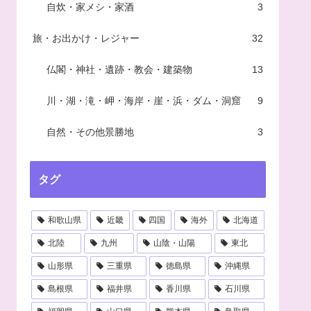
自炊・家メシ・家酒
3
旅・お出かけ・レジャー
32
仏閣・神社・遺跡・教会・建築物
13
川・湖・滝・岬・海岸・崖・浜・ダム・洞窟
9
自然・その他景勝地
3
タグ
和歌山県
近畿
四国
海外
北海道
北陸
九州
山陰・山陽
東北
山形県
三重県
徳島県
沖縄県
島根県
福井県
香川県
石川県