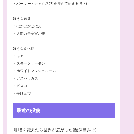
・パーサー・ナックス(力を抑えて耐える強さ)
好きな言葉
・ほかほかごはん
・人間万事塞翁が馬
好きな食べ物
・ふぐ
・スモークサーモン
・ホワイトマッシュルーム
・アスパラガス
・ビスコ
・芋けんぴ
最近の投稿
味噌を変えたら世界が広がった話(深島みそ)