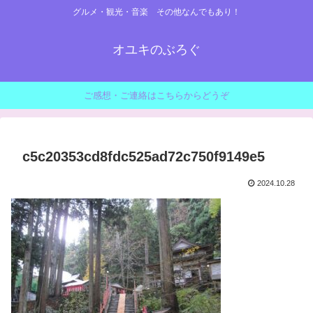
グルメ・観光・音楽 その他なんでもあり！
オユキのぶろぐ
ご感想・ご連絡はこちらからどうぞ
c5c20353cd8fdc525ad72c750f9149e5
2024.10.28