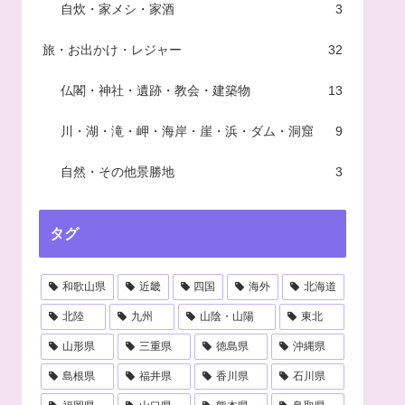
自炊・家メシ・家酒
3
旅・お出かけ・レジャー
32
仏閣・神社・遺跡・教会・建築物
13
川・湖・滝・岬・海岸・崖・浜・ダム・洞窟
9
自然・その他景勝地
3
タグ
和歌山県
近畿
四国
海外
北海道
北陸
九州
山陰・山陽
東北
山形県
三重県
徳島県
沖縄県
島根県
福井県
香川県
石川県