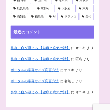
福岡県
山口県
熊本県
鳥取県
鹿児島県
京都府
大阪府
東海
高知県
福島県
AI
ドラレコ
美術
最近のコメント
鼻水に血が混じる 【健康と病気の話】
に
オユキ
より
鼻水に血が混じる 【健康と病気の話】
に
匿名
より
ポータルの字幕サイズ変更方法
に
オユキ
より
ポータルの字幕サイズ変更方法
に
名無し
より
鼻水に血が混じる 【健康と病気の話】
に
オユキ
より