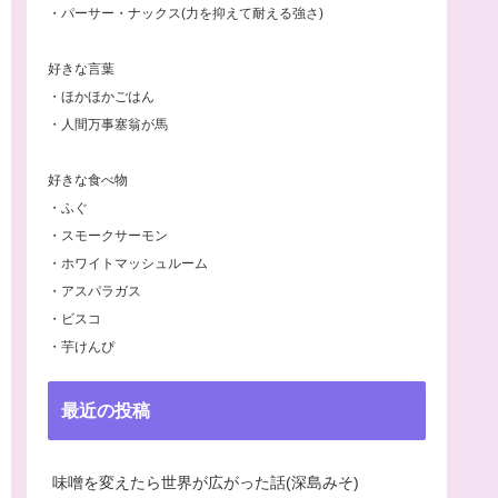
・パーサー・ナックス(力を抑えて耐える強さ)
好きな言葉
・ほかほかごはん
・人間万事塞翁が馬
好きな食べ物
・ふぐ
・スモークサーモン
・ホワイトマッシュルーム
・アスパラガス
・ビスコ
・芋けんぴ
最近の投稿
味噌を変えたら世界が広がった話(深島みそ)