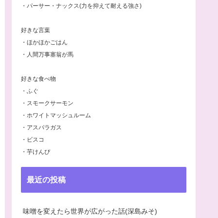
・パーサー・ナックス(力を抑えて耐える強さ)
好きな言葉
・ほかほかごはん
・人間万事塞翁が馬
好きな食べ物
・ふぐ
・スモークサーモン
・ホワイトマッシュルーム
・アスパラガス
・ビスコ
・芋けんぴ
最近の投稿
味噌を変えたら世界が広がった話(深島みそ)