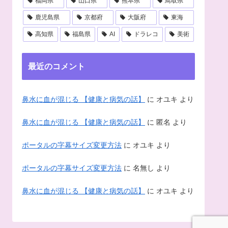
福岡県
山口県
熊本県
鳥取県
鹿児島県
京都府
大阪府
東海
高知県
福島県
AI
ドラレコ
美術
最近のコメント
鼻水に血が混じる 【健康と病気の話】
に
オユキ
より
鼻水に血が混じる 【健康と病気の話】
に
匿名
より
ポータルの字幕サイズ変更方法
に
オユキ
より
ポータルの字幕サイズ変更方法
に
名無し
より
鼻水に血が混じる 【健康と病気の話】
に
オユキ
より