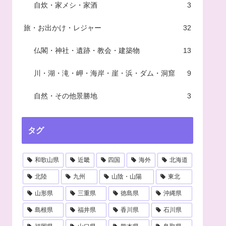
自炊・家メシ・家酒
3
旅・お出かけ・レジャー
32
仏閣・神社・遺跡・教会・建築物
13
川・湖・滝・岬・海岸・崖・浜・ダム・洞窟
9
自然・その他景勝地
3
タグ
和歌山県
近畿
四国
海外
北海道
北陸
九州
山陰・山陽
東北
山形県
三重県
徳島県
沖縄県
島根県
福井県
香川県
石川県