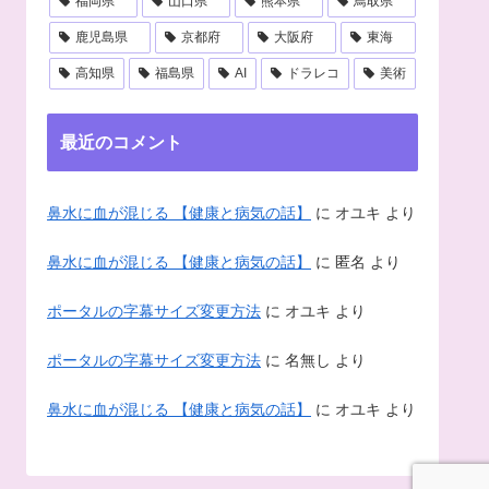
福岡県
山口県
熊本県
鳥取県
鹿児島県
京都府
大阪府
東海
高知県
福島県
AI
ドラレコ
美術
最近のコメント
鼻水に血が混じる 【健康と病気の話】
に
オユキ
より
鼻水に血が混じる 【健康と病気の話】
に
匿名
より
ポータルの字幕サイズ変更方法
に
オユキ
より
ポータルの字幕サイズ変更方法
に
名無し
より
鼻水に血が混じる 【健康と病気の話】
に
オユキ
より