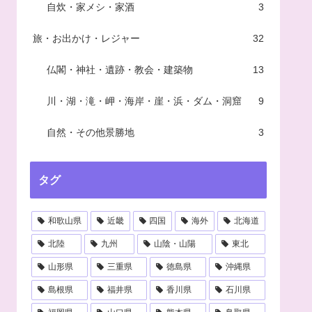
自炊・家メシ・家酒
3
旅・お出かけ・レジャー
32
仏閣・神社・遺跡・教会・建築物
13
川・湖・滝・岬・海岸・崖・浜・ダム・洞窟
9
自然・その他景勝地
3
タグ
和歌山県
近畿
四国
海外
北海道
北陸
九州
山陰・山陽
東北
山形県
三重県
徳島県
沖縄県
島根県
福井県
香川県
石川県