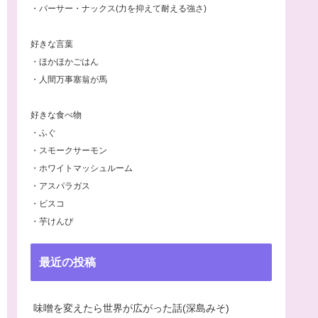
・パーサー・ナックス(力を抑えて耐える強さ)
好きな言葉
・ほかほかごはん
・人間万事塞翁が馬
好きな食べ物
・ふぐ
・スモークサーモン
・ホワイトマッシュルーム
・アスパラガス
・ビスコ
・芋けんぴ
最近の投稿
味噌を変えたら世界が広がった話(深島みそ)