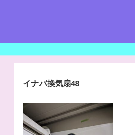
イナバ換気扇48