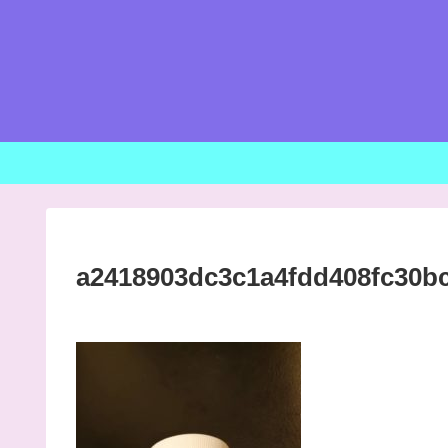
a2418903dc3c1a4fdd408fc30b