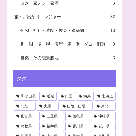
自炊・家メシ・家酒
3
旅・お出かけ・レジャー
32
仏閣・神社・遺跡・教会・建築物
13
川・湖・滝・岬・海岸・崖・浜・ダム・洞窟
9
自然・その他景勝地
3
タグ
和歌山県
近畿
四国
海外
北海道
北陸
九州
山陰・山陽
東北
山形県
三重県
徳島県
沖縄県
島根県
福井県
香川県
石川県