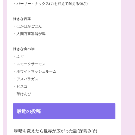
・パーサー・ナックス(力を抑えて耐える強さ)
好きな言葉
・ほかほかごはん
・人間万事塞翁が馬
好きな食べ物
・ふぐ
・スモークサーモン
・ホワイトマッシュルーム
・アスパラガス
・ビスコ
・芋けんぴ
最近の投稿
味噌を変えたら世界が広がった話(深島みそ)