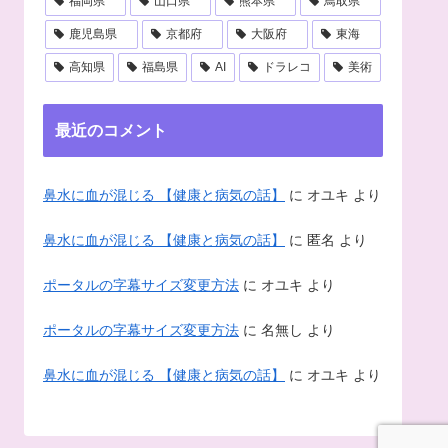
福岡県
山口県
熊本県
鳥取県
鹿児島県
京都府
大阪府
東海
高知県
福島県
AI
ドラレコ
美術
最近のコメント
鼻水に血が混じる 【健康と病気の話】
に
オユキ
より
鼻水に血が混じる 【健康と病気の話】
に
匿名
より
ポータルの字幕サイズ変更方法
に
オユキ
より
ポータルの字幕サイズ変更方法
に
名無し
より
鼻水に血が混じる 【健康と病気の話】
に
オユキ
より