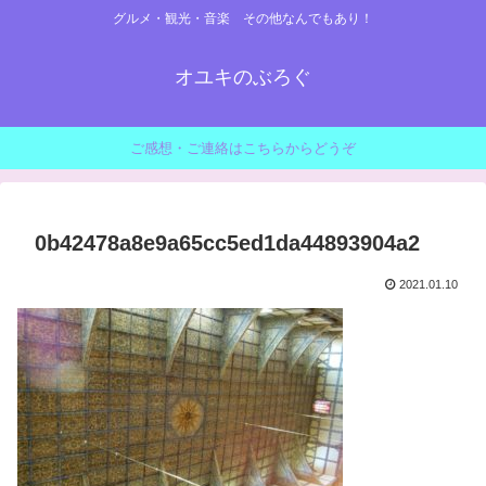
グルメ・観光・音楽 その他なんでもあり！
オユキのぶろぐ
ご感想・ご連絡はこちらからどうぞ
0b42478a8e9a65cc5ed1da44893904a2
2021.01.10