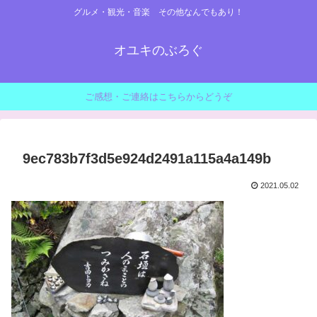
グルメ・観光・音楽 その他なんでもあり！
オユキのぶろぐ
ご感想・ご連絡はこちらからどうぞ
9ec783b7f3d5e924d2491a115a4a149b
2021.05.02