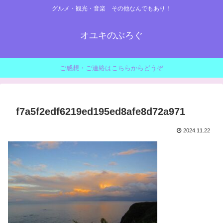
グルメ・観光・音楽 その他なんでもあり！
オユキのぶろぐ
ご感想・ご連絡はこちらからどうぞ
f7a5f2edf6219ed195ed8afe8d72a971
2024.11.22