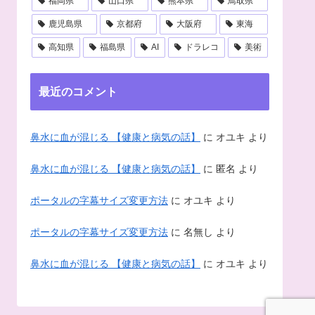
福岡県
山口県
熊本県
鳥取県
鹿児島県
京都府
大阪府
東海
高知県
福島県
AI
ドラレコ
美術
最近のコメント
鼻水に血が混じる 【健康と病気の話】
に
オユキ
より
鼻水に血が混じる 【健康と病気の話】
に
匿名
より
ポータルの字幕サイズ変更方法
に
オユキ
より
ポータルの字幕サイズ変更方法
に
名無し
より
鼻水に血が混じる 【健康と病気の話】
に
オユキ
より