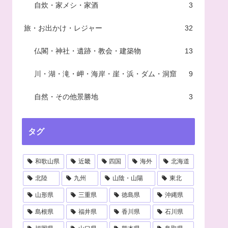
自炊・家メシ・家酒
3
旅・お出かけ・レジャー
32
仏閣・神社・遺跡・教会・建築物
13
川・湖・滝・岬・海岸・崖・浜・ダム・洞窟
9
自然・その他景勝地
3
タグ
和歌山県
近畿
四国
海外
北海道
北陸
九州
山陰・山陽
東北
山形県
三重県
徳島県
沖縄県
島根県
福井県
香川県
石川県