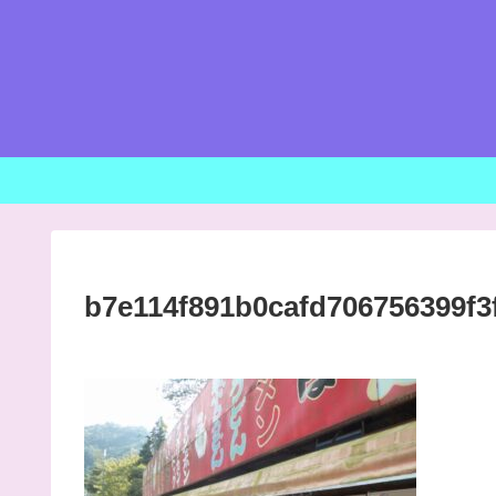
b7e114f891b0cafd706756399f3