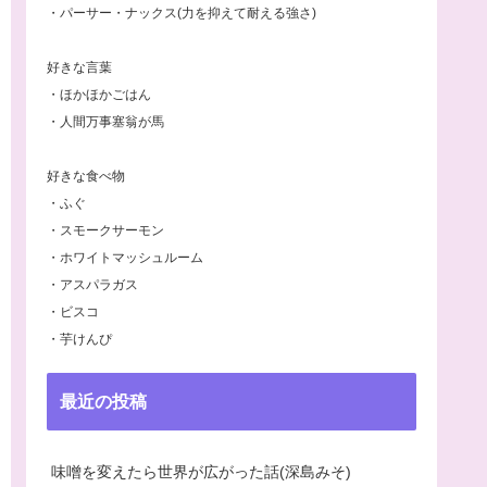
・パーサー・ナックス(力を抑えて耐える強さ)
好きな言葉
・ほかほかごはん
・人間万事塞翁が馬
好きな食べ物
・ふぐ
・スモークサーモン
・ホワイトマッシュルーム
・アスパラガス
・ビスコ
・芋けんぴ
最近の投稿
味噌を変えたら世界が広がった話(深島みそ)