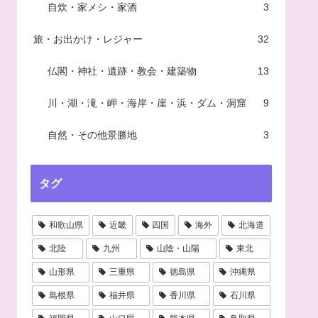
自炊・家メシ・家酒
3
旅・お出かけ・レジャー
32
仏閣・神社・遺跡・教会・建築物
13
川・湖・滝・岬・海岸・崖・浜・ダム・洞窟
9
自然・その他景勝地
3
タグ
和歌山県
近畿
四国
海外
北海道
北陸
九州
山陰・山陽
東北
山形県
三重県
徳島県
沖縄県
島根県
福井県
香川県
石川県