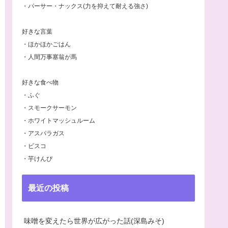
・パーサー・ナックス(力を抑えて耐える強さ)
好きな言葉
・ほかほかごはん
・人間万事塞翁が馬
好きな食べ物
・ふぐ
・スモークサーモン
・ホワイトマッシュルーム
・アスパラガス
・ビスコ
・芋けんぴ
最近の投稿
味噌を変えたら世界が広がった話(深島みそ)