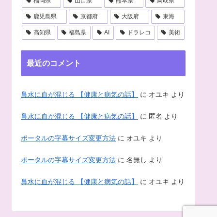
福岡県
山口県
熊本県
鳥取県
鹿児島県
京都府
大阪府
東海
高知県
福島県
AI
ドラレコ
美術
最近のコメント
鼻水に血が混じる 【健康と病気の話】
に
オユキ
より
鼻水に血が混じる 【健康と病気の話】
に
匿名
より
ポータルの字幕サイズ変更方法
に
オユキ
より
ポータルの字幕サイズ変更方法
に
名無し
より
鼻水に血が混じる 【健康と病気の話】
に
オユキ
より