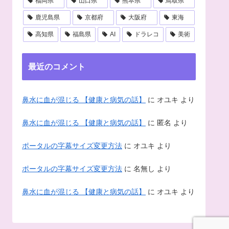
福岡県
山口県
熊本県
鳥取県
鹿児島県
京都府
大阪府
東海
高知県
福島県
AI
ドラレコ
美術
最近のコメント
鼻水に血が混じる 【健康と病気の話】
に
オユキ
より
鼻水に血が混じる 【健康と病気の話】
に
匿名
より
ポータルの字幕サイズ変更方法
に
オユキ
より
ポータルの字幕サイズ変更方法
に
名無し
より
鼻水に血が混じる 【健康と病気の話】
に
オユキ
より