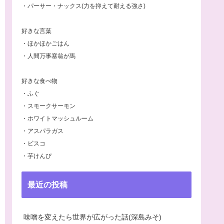
・パーサー・ナックス(力を抑えて耐える強さ)
好きな言葉
・ほかほかごはん
・人間万事塞翁が馬
好きな食べ物
・ふぐ
・スモークサーモン
・ホワイトマッシュルーム
・アスパラガス
・ビスコ
・芋けんぴ
最近の投稿
味噌を変えたら世界が広がった話(深島みそ)