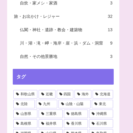
自炊・家メシ・家酒
3
旅・お出かけ・レジャー
32
仏閣・神社・遺跡・教会・建築物
13
川・湖・滝・岬・海岸・崖・浜・ダム・洞窟
9
自然・その他景勝地
3
タグ
和歌山県
近畿
四国
海外
北海道
北陸
九州
山陰・山陽
東北
山形県
三重県
徳島県
沖縄県
島根県
福井県
香川県
石川県