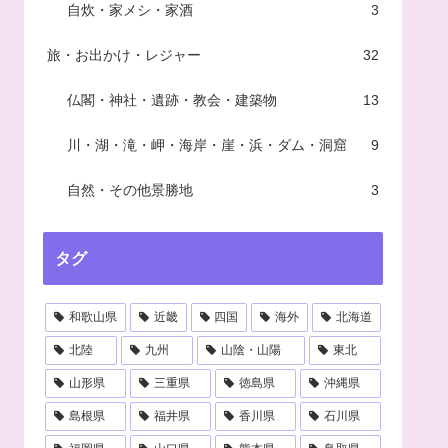
自炊・家メシ・家酒
3
旅・お出かけ・レジャー
32
仏閣・神社・遺跡・教会・建築物
13
川・湖・滝・岬・海岸・崖・浜・ダム・洞窟
9
自然・その他景勝地
3
タグ
和歌山県
近畿
四国
海外
北海道
北陸
九州
山陰・山陽
東北
山形県
三重県
徳島県
沖縄県
島根県
福井県
香川県
石川県