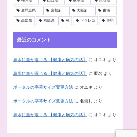
福岡県
山口県
熊本県
鳥取県
鹿児島県
京都府
大阪府
東海
高知県
福島県
AI
ドラレコ
美術
最近のコメント
鼻水に血が混じる 【健康と病気の話】
に
オユキ
より
鼻水に血が混じる 【健康と病気の話】
に
匿名
より
ポータルの字幕サイズ変更方法
に
オユキ
より
ポータルの字幕サイズ変更方法
に
名無し
より
鼻水に血が混じる 【健康と病気の話】
に
オユキ
より