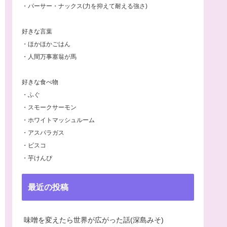
・パーサー・ナックス(力を抑えて耐える強さ)
好きな言葉
・ほかほかごはん
・人間万事塞翁が馬
好きな食べ物
・ふぐ
・スモークサーモン
・ホワイトマッシュルーム
・アスパラガス
・ビスコ
・芋けんぴ
最近の投稿
味噌を変えたら世界が広がった話(深島みそ)