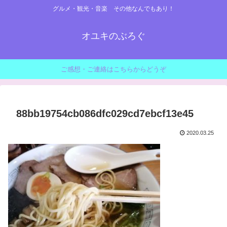
グルメ・観光・音楽 その他なんでもあり！
オユキのぶろぐ
ご感想・ご連絡はこちらからどうぞ
88bb19754cb086dfc029cd7ebcf13e45
2020.03.25