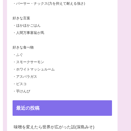
・パーサー・ナックス(力を抑えて耐える強さ)
好きな言葉
・ほかほかごはん
・人間万事塞翁が馬
好きな食べ物
・ふぐ
・スモークサーモン
・ホワイトマッシュルーム
・アスパラガス
・ビスコ
・芋けんぴ
最近の投稿
味噌を変えたら世界が広がった話(深島みそ)