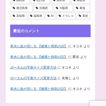
福岡県
山口県
熊本県
鳥取県
鹿児島県
京都府
大阪府
東海
高知県
福島県
AI
ドラレコ
美術
最近のコメント
鼻水に血が混じる 【健康と病気の話】
に
オユキ
より
鼻水に血が混じる 【健康と病気の話】
に
匿名
より
ポータルの字幕サイズ変更方法
に
オユキ
より
ポータルの字幕サイズ変更方法
に
名無し
より
鼻水に血が混じる 【健康と病気の話】
に
オユキ
より