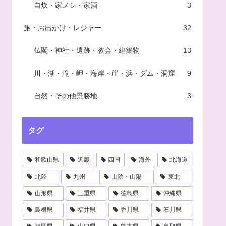
自炊・家メシ・家酒
3
旅・お出かけ・レジャー
32
仏閣・神社・遺跡・教会・建築物
13
川・湖・滝・岬・海岸・崖・浜・ダム・洞窟
9
自然・その他景勝地
3
タグ
和歌山県
近畿
四国
海外
北海道
北陸
九州
山陰・山陽
東北
山形県
三重県
徳島県
沖縄県
島根県
福井県
香川県
石川県