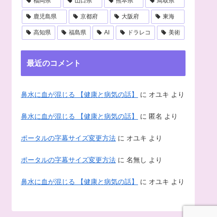
福岡県
山口県
熊本県
鳥取県
鹿児島県
京都府
大阪府
東海
高知県
福島県
AI
ドラレコ
美術
最近のコメント
鼻水に血が混じる 【健康と病気の話】
に
オユキ
より
鼻水に血が混じる 【健康と病気の話】
に
匿名
より
ポータルの字幕サイズ変更方法
に
オユキ
より
ポータルの字幕サイズ変更方法
に
名無し
より
鼻水に血が混じる 【健康と病気の話】
に
オユキ
より