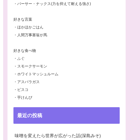
・パーサー・ナックス(力を抑えて耐える強さ)
好きな言葉
・ほかほかごはん
・人間万事塞翁が馬
好きな食べ物
・ふぐ
・スモークサーモン
・ホワイトマッシュルーム
・アスパラガス
・ビスコ
・芋けんぴ
最近の投稿
味噌を変えたら世界が広がった話(深島みそ)