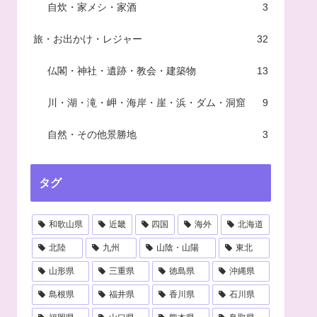
自炊・家メシ・家酒
3
旅・お出かけ・レジャー
32
仏閣・神社・遺跡・教会・建築物
13
川・湖・滝・岬・海岸・崖・浜・ダム・洞窟
9
自然・その他景勝地
3
タグ
和歌山県
近畿
四国
海外
北海道
北陸
九州
山陰・山陽
東北
山形県
三重県
徳島県
沖縄県
島根県
福井県
香川県
石川県