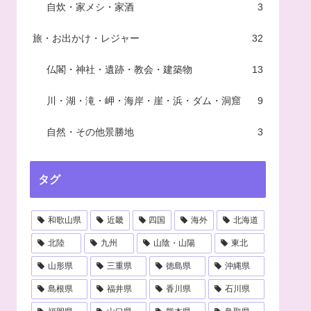
自炊・家メシ・家酒
3
旅・お出かけ・レジャー
32
仏閣・神社・遺跡・教会・建築物
13
川・湖・滝・岬・海岸・崖・浜・ダム・洞窟
9
自然・その他景勝地
3
タグ
和歌山県
近畿
四国
海外
北海道
北陸
九州
山陰・山陽
東北
山形県
三重県
徳島県
沖縄県
島根県
福井県
香川県
石川県