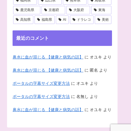
福岡県
山口県
熊本県
鳥取県
鹿児島県
京都府
大阪府
東海
高知県
福島県
AI
ドラレコ
美術
最近のコメント
鼻水に血が混じる 【健康と病気の話】
に
オユキ
より
鼻水に血が混じる 【健康と病気の話】
に
匿名
より
ポータルの字幕サイズ変更方法
に
オユキ
より
ポータルの字幕サイズ変更方法
に
名無し
より
鼻水に血が混じる 【健康と病気の話】
に
オユキ
より