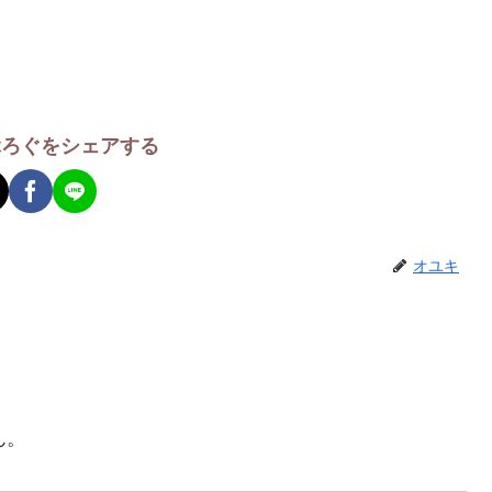
ぶろぐをシェアする
オユキ
ん。