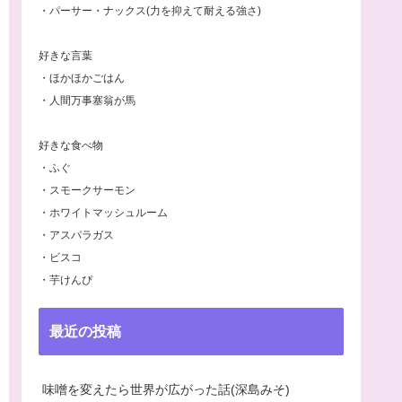
・パーサー・ナックス(力を抑えて耐える強さ)
好きな言葉
・ほかほかごはん
・人間万事塞翁が馬
好きな食べ物
・ふぐ
・スモークサーモン
・ホワイトマッシュルーム
・アスパラガス
・ビスコ
・芋けんぴ
最近の投稿
味噌を変えたら世界が広がった話(深島みそ)