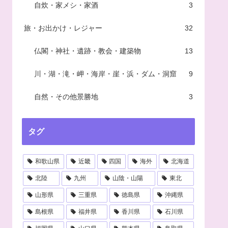
自炊・家メシ・家酒
3
旅・お出かけ・レジャー
32
仏閣・神社・遺跡・教会・建築物
13
川・湖・滝・岬・海岸・崖・浜・ダム・洞窟
9
自然・その他景勝地
3
タグ
和歌山県
近畿
四国
海外
北海道
北陸
九州
山陰・山陽
東北
山形県
三重県
徳島県
沖縄県
島根県
福井県
香川県
石川県