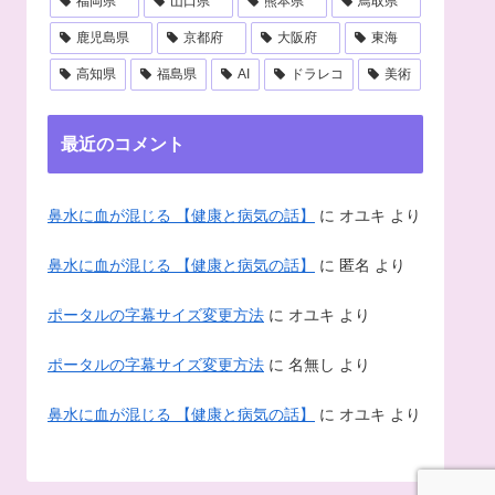
福岡県
山口県
熊本県
鳥取県
鹿児島県
京都府
大阪府
東海
高知県
福島県
AI
ドラレコ
美術
最近のコメント
鼻水に血が混じる 【健康と病気の話】
に
オユキ
より
鼻水に血が混じる 【健康と病気の話】
に
匿名
より
ポータルの字幕サイズ変更方法
に
オユキ
より
ポータルの字幕サイズ変更方法
に
名無し
より
鼻水に血が混じる 【健康と病気の話】
に
オユキ
より