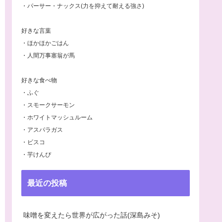
・パーサー・ナックス(力を抑えて耐える強さ)
好きな言葉
・ほかほかごはん
・人間万事塞翁が馬
好きな食べ物
・ふぐ
・スモークサーモン
・ホワイトマッシュルーム
・アスパラガス
・ビスコ
・芋けんぴ
最近の投稿
味噌を変えたら世界が広がった話(深島みそ)