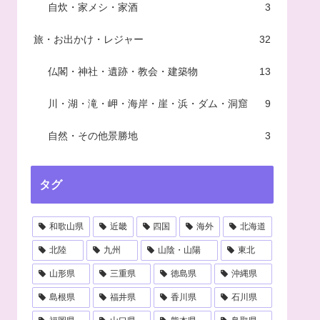
自炊・家メシ・家酒
3
旅・お出かけ・レジャー
32
仏閣・神社・遺跡・教会・建築物
13
川・湖・滝・岬・海岸・崖・浜・ダム・洞窟
9
自然・その他景勝地
3
タグ
和歌山県
近畿
四国
海外
北海道
北陸
九州
山陰・山陽
東北
山形県
三重県
徳島県
沖縄県
島根県
福井県
香川県
石川県