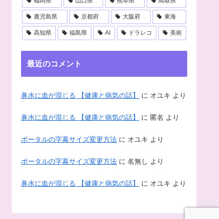
福岡県
山口県
熊本県
鳥取県
鹿児島県
京都府
大阪府
東海
高知県
福島県
AI
ドラレコ
美術
最近のコメント
鼻水に血が混じる 【健康と病気の話】
に
オユキ
より
鼻水に血が混じる 【健康と病気の話】
に
匿名
より
ポータルの字幕サイズ変更方法
に
オユキ
より
ポータルの字幕サイズ変更方法
に
名無し
より
鼻水に血が混じる 【健康と病気の話】
に
オユキ
より