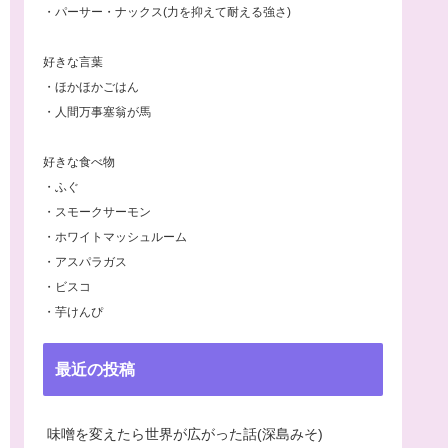
・パーサー・ナックス(力を抑えて耐える強さ)
好きな言葉
・ほかほかごはん
・人間万事塞翁が馬
好きな食べ物
・ふぐ
・スモークサーモン
・ホワイトマッシュルーム
・アスパラガス
・ビスコ
・芋けんぴ
最近の投稿
味噌を変えたら世界が広がった話(深島みそ)