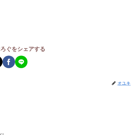
ぶろぐをシェアする
オユキ
ん。