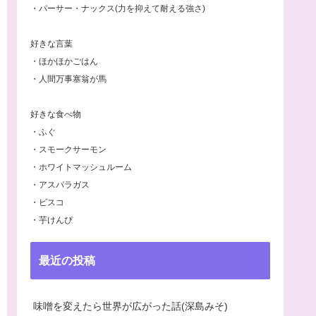
・パーサー・ナックス(力を抑えて耐える強さ)
好きな言葉
・ほかほかごはん
・人間万事塞翁が馬
好きな食べ物
・ふぐ
・スモークサーモン
・ホワイトマッシュルーム
・アスパラガス
・ビスコ
・芋けんぴ
最近の投稿
味噌を変えたら世界が広がった話(深島みそ)