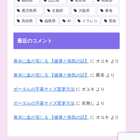
福岡県
山口県
熊本県
鳥取県
鹿児島県
京都府
大阪府
東海
高知県
福島県
AI
ドラレコ
美術
最近のコメント
鼻水に血が混じる 【健康と病気の話】
に
オユキ
より
鼻水に血が混じる 【健康と病気の話】
に
匿名
より
ポータルの字幕サイズ変更方法
に
オユキ
より
ポータルの字幕サイズ変更方法
に
名無し
より
鼻水に血が混じる 【健康と病気の話】
に
オユキ
より