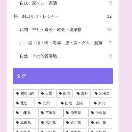
自炊・家メシ・家酒
3
旅・お出かけ・レジャー
32
仏閣・神社・遺跡・教会・建築物
13
川・湖・滝・岬・海岸・崖・浜・ダム・洞窟
9
自然・その他景勝地
3
タグ
和歌山県
近畿
四国
海外
北海道
北陸
九州
山陰・山陽
東北
山形県
三重県
徳島県
沖縄県
島根県
福井県
香川県
石川県